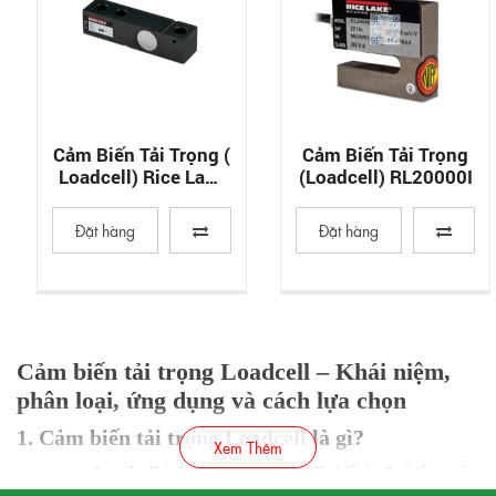
Cảm Biến Tải Trọng (
Cảm Biến Tải Trọng
Loadcell) Rice Lake
(loadcell) RL20000I
RL32018 (Coated Alloy
Steel)
Đặt hàng
Đặt hàng
Cảm biến tải trọng Loadcell – Khái niệm,
phân loại, ứng dụng và cách lựa chọn
1. Cảm biến tải trọng Loadcell là gì?
Xem Thêm
Loadcell (cảm biến tải trọng)
là thiết bị đo lường có