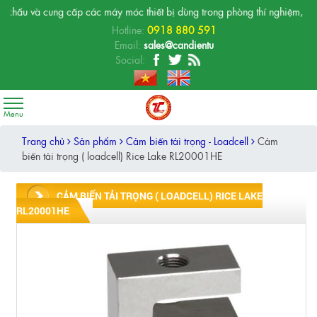
ng cấp các máy móc thiết bị dùng trong phòng thí nghiệm, phòng nghiên cứ
Hotline:
0918 880 591
Email:
sales@candientu
Social:
Trang chủ
Sản phẩm
Cảm biến tải trọng - Loadcell
Cảm
biến tải trọng ( loadcell) Rice Lake RL20001HE
CẢM BIẾN TẢI TRỌNG ( LOADCELL) RICE LAKE
RL20001HE