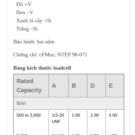
Đỏ +V
Đen –V
Xanh lá cây +Si
Trắng –Si
Bảo hành: hai năm
Chứng chỉ: cFMus; NTEP 98-071
Bảng kích thước loadcell
Rated
A
B
D
E
Capacity
lb/in
500 to 3,000
1/2-20
1.00
2.00
3.00
UNF