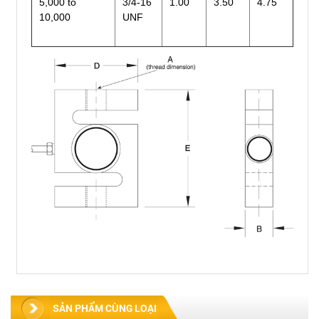
5,000 to
3/4-16
1.00
3.50
4.75
10,000
UNF
SẢN PHẨM CÙNG LOẠI