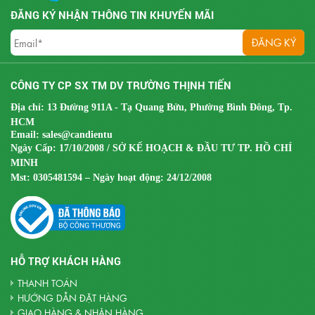
ĐĂNG KÝ NHẬN THÔNG TIN KHUYẾN MÃI
CÔNG TY CP SX TM DV TRƯỜNG THỊNH TIẾN
Địa chỉ: 13 Đường 911A - Tạ Quang Bửu, Phường Bình Đông, Tp.
HCM
Email:
sales@candientu
Ngày Cấp: 17/10/2008 / SỞ KẾ HOẠCH & ĐẦU TƯ TP. HỒ CHÍ
MINH
Mst:
0305481594 – Ngày hoạt động: 24/12/2008
HỖ TRỢ KHÁCH HÀNG
THANH TOÁN
HƯỚNG DẪN ĐẶT HÀNG
GIAO HÀNG & NHẬN HÀNG