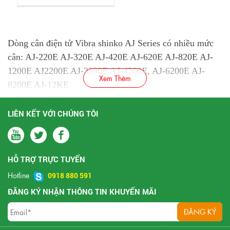
Dòng cân điện tử Vibra shinko AJ Series có nhiều mức
cân: AJ-220E AJ-320E AJ-420E AJ-620E AJ-820E AJ-
1200E AJ2200E AJ-3200E AJ-4200E, AJ-6200E AJ-
Xem Thêm
8200E AJ-12KE
Thông số kỹ thuật chung:
LIÊN KẾT VỚI CHÚNG TÔI
Phạm vi Tare
Từ 0 cho đến max
Khi cân nặng quá 90g màn
HỖ TRỢ TRỰC TUYẾN
Hiển thị quá tải
hình báo "OVER ERROR"
Hotline
0918 880 591
ĐĂNG KÝ NHẬN THÔNG TIN KHUYẾN MÃI
5 ~ 35 ℃ 85% RH (không
Nhiệt độ và độ ẩm nhiều
ngưng tụ)