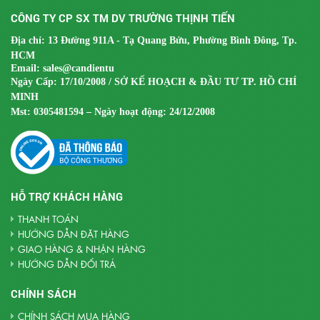
3 dạng adapter AC (adapter),
CÔNG TY CP SX TM DV TRƯỜNG THỊNH TIẾN
Nguồn điện
pin (pin AA)
Địa chỉ: 13 Đường 911A - Tạ Quang Bửu, Phường Bình Đông, Tp.
cáp USB (option)
HCM
Email:
sales@candientu
Ngày Cấp: 17/10/2008 / SỞ KẾ HOẠCH & ĐẦU TƯ TP. HỒ CHÍ
RS-232C (Dsub9Pin), đầu ra
MINH
Đầu ra
USB (TYPE B), Bluetooth®
Mst:
0305481594 – Ngày hoạt động: 24/12/2008
đặc tính
Phát triển mới xử lý tín hiệu của cảm biến điều chỉnh
Tuning Fork ra tốc độ nhanh
HỖ TRỢ KHÁCH HÀNG
THANH TOÁN
Tính ổn định thời gian cần thiết nhanh hơn các dòng cân
HƯỚNG DẪN ĐẶT HÀNG
thông thường chỉ còn 1.6 giây so sánh với các dòng cân
GIAO HÀNG & NHẬN HÀNG
HƯỚNG DẪN ĐỔI TRẢ
trước đây
CHÍNH SÁCH
Thiết kế nhỏ gọn
CHÍNH SÁCH MUA HÀNG