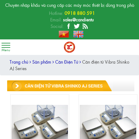
Chuyên nhập khẩu và cung cấp các máy móc thiết bị dùng trong phòng thí n
Hotline:
0918 880 591
Email:
sales@candientu
Social:
Trang chủ
Sản phẩm
Cân Điện Tử
Cân điện tử Vibra Shinko
AJ Series
CÂN ĐIỆN TỬ VIBRA SHINKO AJ SERIES