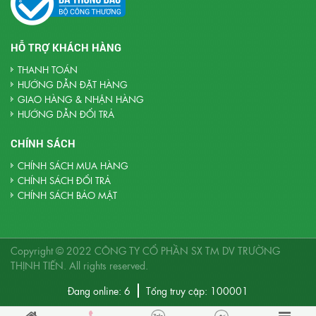
HỖ TRỢ KHÁCH HÀNG
THANH TOÁN
HƯỚNG DẪN ĐẶT HÀNG
GIAO HÀNG & NHẬN HÀNG
HƯỚNG DẪN ĐỔI TRẢ
CHÍNH SÁCH
CHÍNH SÁCH MUA HÀNG
CHÍNH SÁCH ĐỔI TRẢ
CHÍNH SÁCH BẢO MẬT
Copyright © 2022
CÔNG TY CỔ PHẦN SX TM DV TRƯỜNG
THỊNH TIẾN
. All rights reserved.
Đang online:
6
Tổng truy cập:
100001