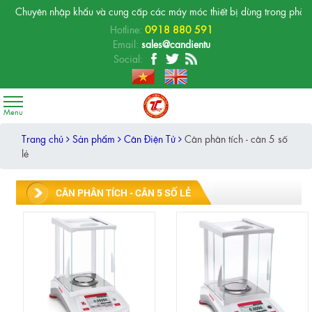
 nhập khẩu và cung cấp các máy móc thiết bị dùng trong phòng thí nghiệm,
Hotline:
0918 880 591
Email:
sales@candientu
Social:
Trang chủ
Sản phẩm
Cân Điện Tử
Cân phân tích - cân 5 số
lẻ
CÂN PHÂN TÍCH - CÂN 5 SỐ LẺ