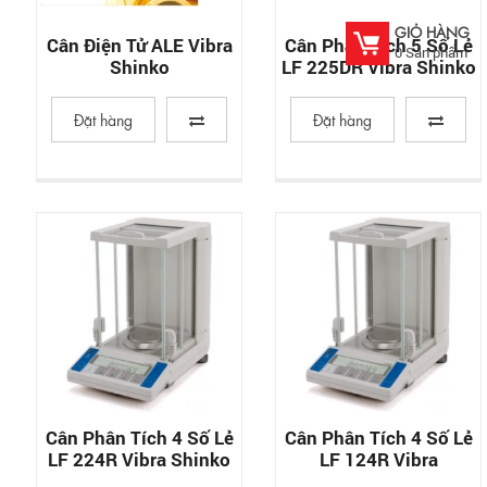
GIỎ HÀNG
Cân Điện Tử ALE Vibra
Cân Phân Tích 5 Số Lẻ
0
Sản phẩm
Shinko
LF 225DR Vibra Shinko
Đặt hàng
Đặt hàng
Cân Phân Tích 4 Số Lẻ
Cân Phân Tích 4 Số Lẻ
LF 224R Vibra Shinko
LF 124R Vibra