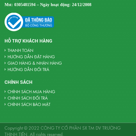
Mst:
0305481594 – Ngày hoạt động: 24/12/2008
HỖ TRỢ KHÁCH HÀNG
THANH TOÁN
HƯỚNG DẪN ĐẶT HÀNG
GIAO HÀNG & NHẬN HÀNG
HƯỚNG DẪN ĐỔI TRẢ
CHÍNH SÁCH
CHÍNH SÁCH MUA HÀNG
CHÍNH SÁCH ĐỔI TRẢ
CHÍNH SÁCH BẢO MẬT
Copyright © 2022
CÔNG TY CỔ PHẦN SX TM DV TRƯỜNG
THỊNH TIẾN
. All rights reserved.