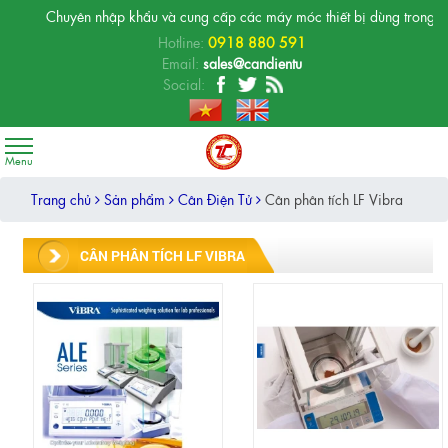
Chuyên nhập khẩu và cung cấp các máy móc thiết bị dùng trong phòng
Hotline:
0918 880 591
Email:
sales@candientu
Social:
Trang chủ
Sản phẩm
Cân Điện Tử
Cân phân tích LF Vibra
CÂN PHÂN TÍCH LF VIBRA