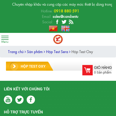
Chuyên nhập khẩu và cung cấp các máy móc thiết bị dùng trong phòn
Hotline:
0918 880 591
Email:
sales@candientu
Social:
Trang chủ
Sản phẩm
Hộp Test Sera
Hộp Test Oxy
HỘP TEST OXY
GIỎ HÀNG
0
Sản phẩm
LIÊN KẾT VỚI CHÚNG TÔI
HỖ TRỢ TRỰC TUYẾN