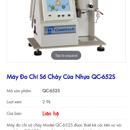
Tap to expand
Máy Đo Chỉ Số Chảy Của Nhựa QC-652S
Mã sản phẩm:
QC-652S
Lượt xem:
2.9k
Liên hệ
Giá bán:
Máy đo chỉ số chảy Model QC-652S được thiết kế cải tiến so với