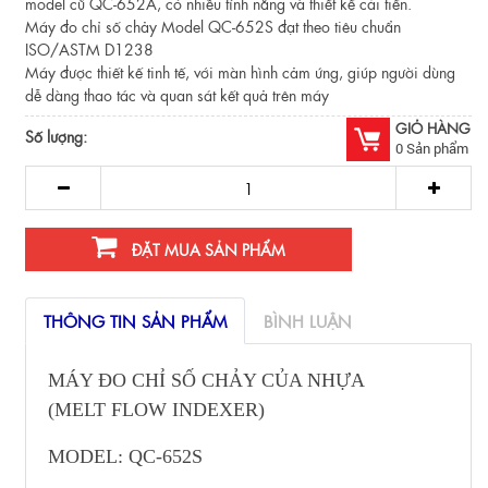
model cũ QC-652A, có nhiều tính năng và thiết kế cải tiến.
Máy đo chỉ số chảy Model QC-652S đạt theo tiêu chuẩn
ISO/ASTM D1238
Máy được thiết kế tinh tế, với màn hình cảm ứng, giúp người dùng
dễ dàng thao tác và quan sát kết quả trên máy
GIỎ HÀNG
Số lượng:
0
Sản phẩm
ĐẶT MUA SẢN PHẨM
THÔNG TIN SẢN PHẨM
BÌNH LUẬN
MÁY ĐO CHỈ SỐ CHẢY CỦA NHỰA
(MELT FLOW INDEXER)
MODEL: QC-652S