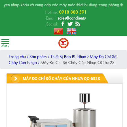
khẩu và cung cấp các máy móc thiết bị dùng trong phòng thí nghiệm, phòng
Hotline:
0918 880 591
Email:
sales@candientu
Social:
Trang chủ
Sản phẩm
Thiết Bị Bao Bì Nhựa
Máy Đo Chỉ Số
Chảy Của Nhựa
Máy Đo Chỉ Số Chảy Của Nhựa QC-652S
MÁY ĐO CHỈ SỐ CHẢY CỦA NHỰA QC-652S