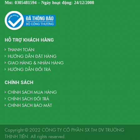
Mst:
0305481594 – Ngày hoạt động: 24/12/2008
HỖ TRỢ KHÁCH HÀNG
THANH TOÁN
HƯỚNG DẪN ĐẶT HÀNG
GIAO HÀNG & NHẬN HÀNG
HƯỚNG DẪN ĐỔI TRẢ
CHÍNH SÁCH
CHÍNH SÁCH MUA HÀNG
CHÍNH SÁCH ĐỔI TRẢ
CHÍNH SÁCH BẢO MẬT
Copyright © 2022
CÔNG TY CỔ PHẦN SX TM DV TRƯỜNG
THỊNH TIẾN
. All rights reserved.