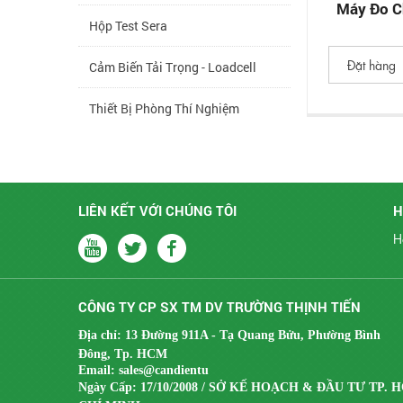
Máy Đo C
Hộp Test Sera
Đặt hàng
Cảm Biến Tải Trọng - Loadcell
Thiết Bị Phòng Thí Nghiệm
Thiết Bị Lab Gia Súc - Thủy Sản
Thiết Bị Thực Phẩm - Giải Khát
LIÊN KẾT VỚI CHÚNG TÔI
H
Thiết Bị Môi Trường
H
Thiết Bị Kiểm Tra Hãng Drick
CÔNG TY CP SX TM DV TRƯỜNG THỊNH TIẾN
Thiết Bị Kiểm Tra Hãng Cometech
Địa chỉ: 13 Đường 911A - Tạ Quang Bửu, Phường Bình
Đông, Tp. HCM
Thiết Bị Bao Bì Giấy - Carton
Email:
sales@candientu
Ngày Cấp: 17/10/2008 / SỞ KẾ HOẠCH & ĐẦU TƯ TP. 
Thiết Bị Bao Bì Nhựa