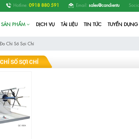
thí nghiệm, phòng nghiên cứu RD, phòng thí nghiệm nhà máy sản xuất thức 
Hotline:
0918 880 591
Email:
sales@candientu
Socia
SẢN PHẨM
DỊCH VỤ
TÀI LIỆU
TIN TỨC
TUYỂN DỤNG
Đo Chỉ Số Sợi Chỉ
CHỈ SỐ SỢI CHỈ