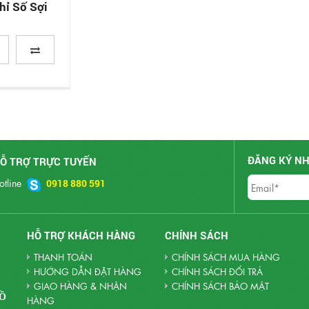
hỉ Số Sợi
ĐĂNG KÝ NH
Ỗ TRỢ TRỰC TUYẾN
otline
0918 880 591
HỖ TRỢ KHÁCH HÀNG
CHÍNH SÁCH
THANH TOÁN
CHÍNH SÁCH MUA HÀNG
HƯỚNG DẪN ĐẶT HÀNG
CHÍNH SÁCH ĐỔI TRẢ
GIAO HÀNG & NHẬN
CHÍNH SÁCH BẢO MẬT
HỒ
HÀNG