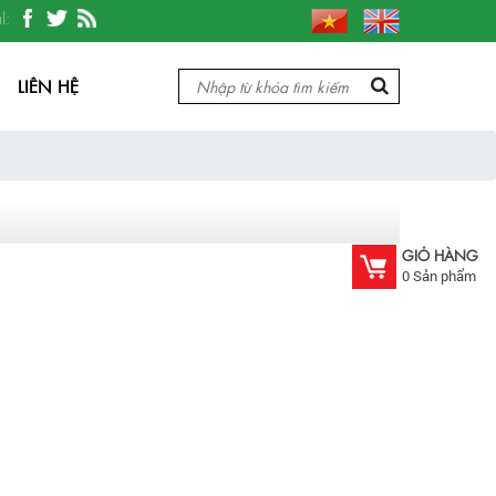
ăn thủy sản, dây chuyền sản xuất thực phẩm, bao bì, nước uống, dược phẩm
l:
LIÊN HỆ
GIỎ HÀNG
0
Sản phẩm