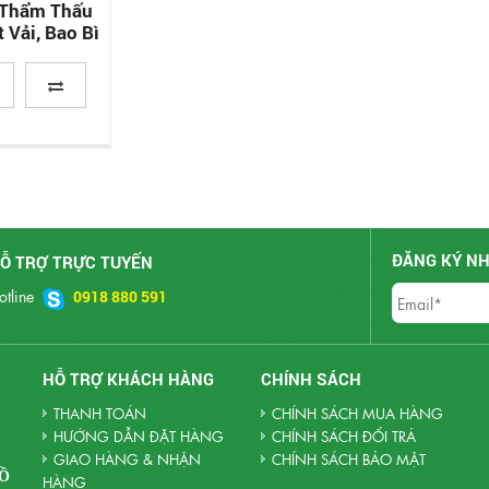
 Thẩm Thấu
 Vải, Bao Bì
ĐĂNG KÝ NH
Ỗ TRỢ TRỰC TUYẾN
otline
0918 880 591
HỖ TRỢ KHÁCH HÀNG
CHÍNH SÁCH
THANH TOÁN
CHÍNH SÁCH MUA HÀNG
HƯỚNG DẪN ĐẶT HÀNG
CHÍNH SÁCH ĐỔI TRẢ
GIAO HÀNG & NHẬN
CHÍNH SÁCH BẢO MẬT
HỒ
HÀNG