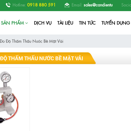
 thí nghiệm, phòng nghiên cứu RD, phòng thí nghiệm nhà máy sản xuất thức
Hotline:
0918 880 591
Email:
sales@candientu
Socia
SẢN PHẨM
DỊCH VỤ
TÀI LIỆU
TIN TỨC
TUYỂN DỤNG
Đo Độ Thấm Thấu Nước Bề Mặt Vải
 ĐỘ THẤM THẤU NƯỚC BỀ MẶT VẢI