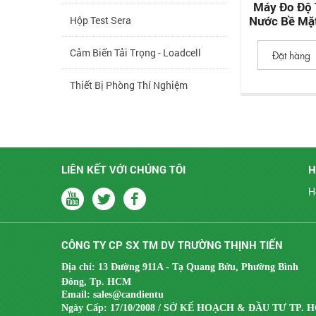
Máy Đo Độ
Nước Bề Mặt
Hộp Test Sera
Cảm Biến Tải Trọng - Loadcell
Đặt hàng
Thiết Bị Phòng Thí Nghiệm
Thiết Bị Lab Gia Súc - Thủy Sản
Thiết Bị Thực Phẩm - Giải Khát
LIÊN KẾT VỚI CHÚNG TÔI
H
Thiết Bị Môi Trường
H
Thiết Bị Kiểm Tra Hãng Drick
CÔNG TY CP SX TM DV TRƯỜNG THỊNH TIẾN
Thiết Bị Kiểm Tra Hãng Cometech
Địa chỉ: 13 Đường 911A - Tạ Quang Bửu, Phường Bình
Thiết Bị Bao Bì Giấy - Carton
Đông, Tp. HCM
Email:
sales@candientu
Ngày Cấp: 17/10/2008 / SỞ KẾ HOẠCH & ĐẦU TƯ TP. 
Thiết Bị Bao Bì Nhựa