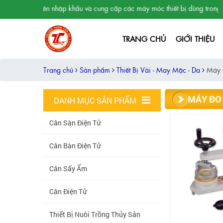
Chuyên nhập khẩu và cung cấp các máy móc thiết bị dùng trong phòng
TRANG CHỦ
GIỚI THIỆU
Trang chủ
Sản phẩm
Thiết Bị Vải - May Mặc - Da
Máy 
MÁY ĐO
DANH MỤC SẢN PHẨM
Cân Sàn Điện Tử
Cân Bàn Điện Tử
Cân Sấy Ẩm
Cân Điện Tử
Thiết Bị Nuôi Trồng Thủy Sản