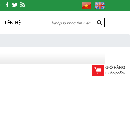
 ăn thủy sản, dây chuyền sản xuất thực phẩm, bao bì, nước uống, dược phẩ
l:
LIÊN HỆ
GIỎ HÀNG
0
Sản phẩm