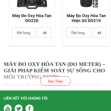
Máy Đo Oxy Hòa Tan
Máy Đo Oxy Hòa Tan
DO220
Hiện Số DO210
Đặt hàng
Đặt hàng
MÁY ĐO OXY HÒA TAN (DO METER) –
GIẢI PHÁP KIỂM SOÁT SỰ SỐNG CHO
MÔI TRƯỜNG NƯỚC
Xem Thêm
Oxy hòa tan (Dissolved Oxygen - DO)
là một chỉ số sinh học
quan trọng, phản ánh lượng oxy tồn tại dưới dạng phân tử hòa lẫn
trong nước. Đây là yếu tố sống còn quyết định sự phát triển của
LIÊN KẾT VỚI CHÚNG TÔI
sinh vật thủy sinh, hiệu quả xử lý nước thải và chất lượng nguồn
nước tự nhiên.