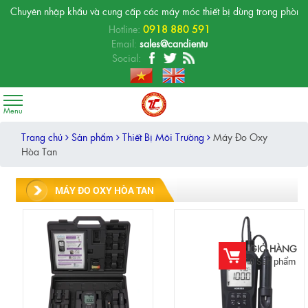
Chuyên nhập khẩu và cung cấp các máy móc thiết bị dùng trong phòng thí 
Hotline:
0918 880 591
Email:
sales@candientu
Social:
Trang chủ
Sản phẩm
Thiết Bị Môi Trường
Máy Đo Oxy
Hòa Tan
MÁY ĐO OXY HÒA TAN
GIỎ HÀNG
0
Sản phẩm