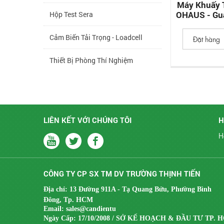
Máy Khuấy T
OHAUS - Gu
Hộp Test Sera
Hotplate
Cảm Biến Tải Trọng - Loadcell
Đặt hàng
Thiết Bị Phòng Thí Nghiệm
Thiết Bị Lab Gia Súc - Thủy Sản
Thiết Bị Thực Phẩm - Giải Khát
LIÊN KẾT VỚI CHÚNG TÔI
H
Thiết Bị Môi Trường
H
Thiết Bị Kiểm Tra Hãng Drick
CÔNG TY CP SX TM DV TRƯỜNG THỊNH TIẾN
Thiết Bị Kiểm Tra Hãng Cometech
Địa chỉ: 13 Đường 911A - Tạ Quang Bửu, Phường Bình
Thiết Bị Bao Bì Giấy - Carton
Đông, Tp. HCM
Email:
sales@candientu
Ngày Cấp: 17/10/2008 / SỞ KẾ HOẠCH & ĐẦU TƯ TP. 
Thiết Bị Bao Bì Nhựa