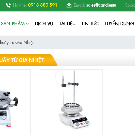
hòng nghiên cứu RD, phòng thí nghiệm nhà máy sản xuất thức ăn thủy sản, d
Hotline:
0918 880 591
Email:
sales@candientu
Socia
SẢN PHẨM
DỊCH VỤ
TÀI LIỆU
TIN TỨC
TUYỂN DỤNG
huấy Từ Gia Nhiệt
ẤY TỪ GIA NHIỆT