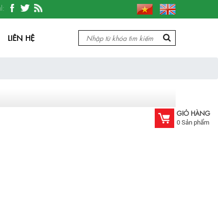
ây chuyền sản xuất thực phẩm, bao bì, nước uống, dược phẩm, giấy, sơn ph
l:
LIÊN HỆ
GIỎ HÀNG
0
Sản phẩm