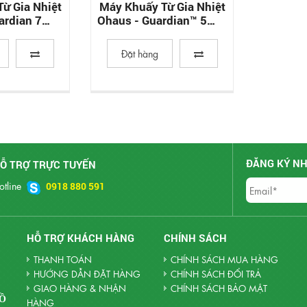
ừ Gia Nhiệt
Máy Khuấy Từ Gia Nhiệt
ardian 7000
Ohaus - Guardian™ 5000
 Stirrers
Hotplates & Stirrers
Đặt hàng
ĐĂNG KÝ NH
Ỗ TRỢ TRỰC TUYẾN
otline
0918 880 591
HỖ TRỢ KHÁCH HÀNG
CHÍNH SÁCH
THANH TOÁN
CHÍNH SÁCH MUA HÀNG
HƯỚNG DẪN ĐẶT HÀNG
CHÍNH SÁCH ĐỔI TRẢ
GIAO HÀNG & NHẬN
CHÍNH SÁCH BẢO MẬT
HỒ
HÀNG