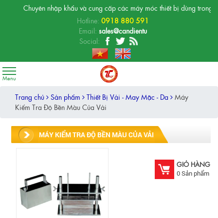
Chuyên nhập khẩu và cung cấp các máy móc thiết bị dùng trong phòng
Hotline:
0918 880 591
Email:
sales@candientu
Social:
Trang chủ
Sản phẩm
Thiết Bị Vải - May Mặc - Da
Máy
Kiểm Tra Độ Bền Màu Của Vải
MÁY KIỂM TRA ĐỘ BỀN MÀU CỦA VẢI
GIỎ HÀNG
0
Sản phẩm