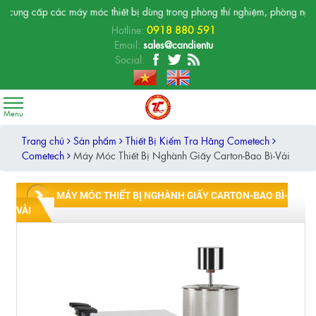
p các máy móc thiết bị dùng trong phòng thí nghiệm, phòng nghiên cứu RD,
Hotline:
0918 880 591
Email:
sales@candientu
Social:
Trang chủ
Sản phẩm
Thiết Bị Kiểm Tra Hãng Cometech
Cometech
Máy Móc Thiết Bị Nghành Giấy Carton-Bao Bì-Vải
MÁY MÓC THIẾT BỊ NGHÀNH GIẤY CARTON-BAO BÌ-
VẢI