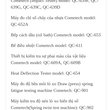
Cometech (Impact Tester) model: QC-639F, QC-
639G, QC-639C, QC-639D
Máy đo chỉ số chảy của nhựa Cometech model:
QC-652A
Bếp cách dầu (oil bath) Cometech model: QC-653
Bể điều nhiệt Cometech model: QC-611
Thiết bị kiểm tra sự phai màu của vật liệu
Cometech model: QC-609A, QC-609B
Heat Deflection Tester model: QC-654
Máy đo độ bền mỏi lò xo Draw (press) spring
fatigue testing machine Cometech: QC-901
Máy kiểm tra độ nén lò xo hiển thị số
Cometech(Spring twist test machine): QC-902