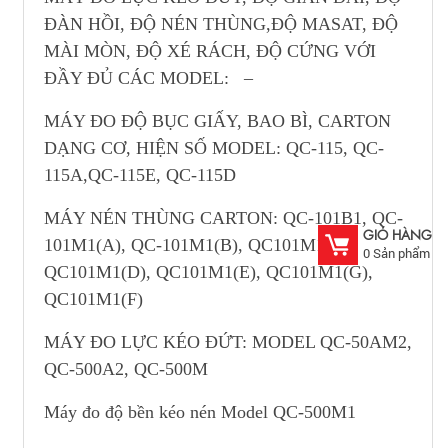
ĐÀN HỒI, ĐỘ NÉN THÙNG,ĐỘ MASAT, ĐỘ
MÀI MÒN, ĐỘ XÉ RÁCH, ĐỘ CỨNG VỚI
ĐẦY ĐỦ CÁC MODEL: –
MÁY ĐO ĐỘ BỤC GIẤY, BAO BÌ, CARTON
DẠNG CƠ, HIỆN SỐ MODEL: QC-115, QC-
115A,QC-115E, QC-115D
MÁY NÉN THÙNG CARTON: QC-101B1, QC-
GIỎ HÀNG
101M1(A), QC-101M1(B), QC101M1(C),
0
Sản phẩm
QC101M1(D), QC101M1(E), QC101M1(G),
QC101M1(F)
MÁY ĐO LỰC KÉO ĐỨT: MODEL QC-50AM2,
QC-500A2, QC-500M
Máy đo độ bền kéo nén Model QC-500M1