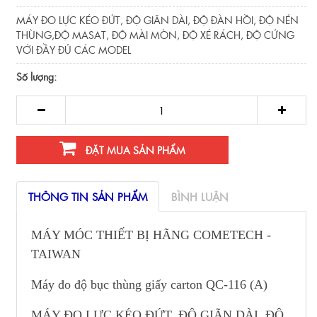
MÁY ĐO LỰC KÉO ĐỨT, ĐỘ GIÃN DÀI, ĐỘ ĐÀN HỒI, ĐỘ NÉN
THÙNG,ĐỘ MASAT, ĐỘ MÀI MÒN, ĐỘ XÉ RÁCH, ĐỘ CỨNG
VỚI ĐẦY ĐỦ CÁC MODEL
Số lượng:
ĐẶT MUA SẢN PHẨM
THÔNG TIN SẢN PHẨM
BÌNH LUẬN
MÁY MÓC THIẾT BỊ HÃNG COMETECH -
TAIWAN
Máy đo độ bục thùng giấy carton QC-116 (A)
MÁY ĐO LỰC KÉO ĐỨT, ĐỘ GIÃN DÀI, ĐỘ