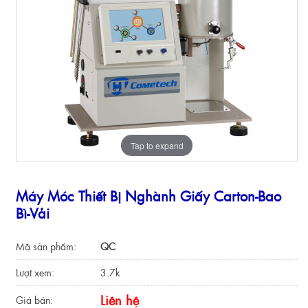
Tap to expand
Máy Móc Thiết Bị Nghành Giấy Carton-Bao
Bì-Vải
Mã sản phẩm:
QC
Lượt xem:
3.7k
Liên hệ
Giá bán: