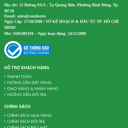
Địa chỉ: 13 Đường 911A - Tạ Quang Bửu, Phường Bình Đông, Tp.
HCM
Email:
sales@candientu
Ngày Cấp: 17/10/2008 / SỞ KẾ HOẠCH & ĐẦU TƯ TP. HỒ CHÍ
MINH
Mst:
0305481594 – Ngày hoạt động: 24/12/2008
HỖ TRỢ KHÁCH HÀNG
THANH TOÁN
HƯỚNG DẪN ĐẶT HÀNG
GIAO HÀNG & NHẬN HÀNG
HƯỚNG DẪN ĐỔI TRẢ
CHÍNH SÁCH
CHÍNH SÁCH MUA HÀNG
CHÍNH SÁCH ĐỔI TRẢ
CHÍNH SÁCH BẢO MẬT