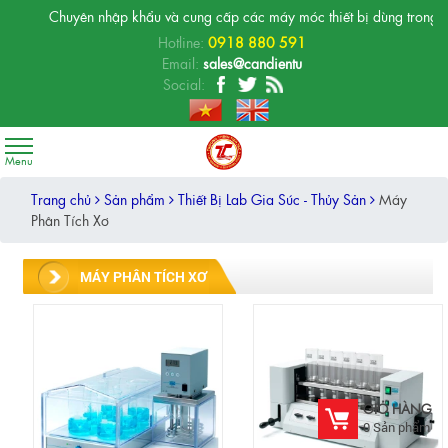
Chuyên nhập khẩu và cung cấp các máy móc thiết bị dùng trong phòng
Hotline:
0918 880 591
Email:
sales@candientu
Social:
Trang chủ
Sản phẩm
Thiết Bị Lab Gia Súc - Thủy Sản
Máy
Phân Tích Xơ
MÁY PHÂN TÍCH XƠ
GIỎ HÀNG
0
Sản phẩm