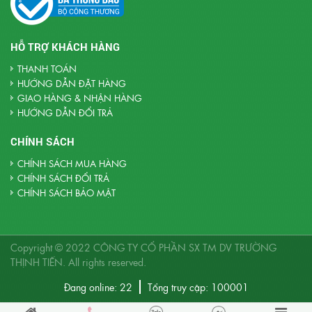
HỖ TRỢ KHÁCH HÀNG
THANH TOÁN
HƯỚNG DẪN ĐẶT HÀNG
GIAO HÀNG & NHẬN HÀNG
HƯỚNG DẪN ĐỔI TRẢ
CHÍNH SÁCH
CHÍNH SÁCH MUA HÀNG
CHÍNH SÁCH ĐỔI TRẢ
CHÍNH SÁCH BẢO MẬT
Copyright © 2022
CÔNG TY CỔ PHẦN SX TM DV TRƯỜNG
THỊNH TIẾN
. All rights reserved.
Đang online:
22
Tổng truy cập:
100001