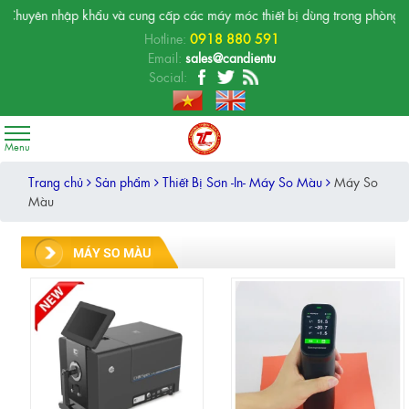
huyên nhập khẩu và cung cấp các máy móc thiết bị dùng trong phòng thí ng
Hotline:
0918 880 591
Email:
sales@candientu
Social:
Trang chủ
Sản phẩm
Thiết Bị Sơn -In- Máy So Màu
Máy So
Màu
MÁY SO MÀU