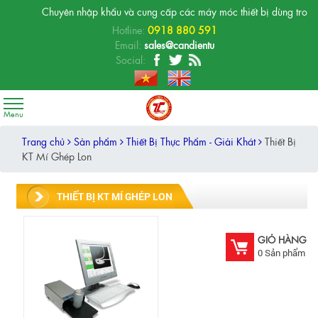
Chuyên nhập khẩu và cung cấp các máy móc thiết bị dùng trong phò
Hotline:
0918 880 591
Email:
sales@candientu
Social:
Trang chủ
Sản phẩm
Thiết Bị Thực Phẩm - Giải Khát
Thiết Bị
KT Mí Ghép Lon
THIẾT BỊ KT MÍ GHÉP LON
GIỎ HÀNG
0
Sản phẩm