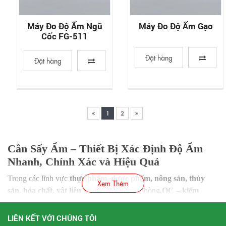
Máy Đo Độ Ẩm Ngũ
Máy Đo Độ Ẩm Gạo
Cốc FG-511
Đặt hàng
Đặt hàng
1
2
Cân Sấy Ẩm – Thiết Bị Xác Định Độ Ẩm
Nhanh, Chính Xác và Hiệu Quả
Trong các lĩnh vực
thực phẩm, dược phẩm, nông sản, thủy
Xem Thêm
sản, hóa chất, vật liệu
và đặc biệt là các phòng
QC – kiểm
nghiệm
, việc xác định độ ẩm của mẫu là yêu cầu bắt buộc để
đánh giá
chất lượng, độ ổn định, khả năng bảo quản và tiêu
LIÊN KẾT VỚI CHÚNG TÔI