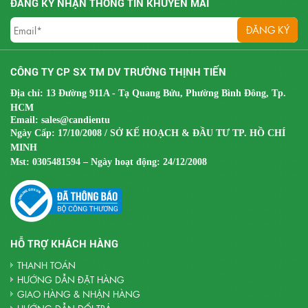
ĐĂNG KÝ NHẬN THÔNG TIN KHUYẾN MÃI
CÔNG TY CP SX TM DV TRƯỜNG THỊNH TIẾN
Địa chỉ: 13 Đường 911A - Tạ Quang Bửu, Phường Bình Đông, Tp.
HCM
Email:
sales@candientu
Ngày Cấp: 17/10/2008 / SỞ KẾ HOẠCH & ĐẦU TƯ TP. HỒ CHÍ
MINH
Mst:
0305481594 – Ngày hoạt động: 24/12/2008
HỖ TRỢ KHÁCH HÀNG
THANH TOÁN
HƯỚNG DẪN ĐẶT HÀNG
GIAO HÀNG & NHẬN HÀNG