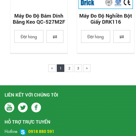
Máy Đo Độ Bám Dính
Máy Đo Độ Nghiền Bột
Băng Keo QC-527M2F
Giấy DRK116
Đặt hàng
Đặt hàng
1
2
3
LIÊN KẾT VỚI CHÚNG TÔI
HỖ TRỢ TRỰC TUYẾN
Hotline
0918 880 591